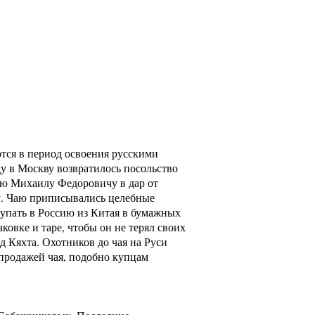
ются в период освоения русскими
у в Москву возвратилось посольство
рю Михаилу Федоровичу в дар от
у. Чаю приписывались целебные
ступать в Россию из Китая в бумажных
овке и таре, чтобы он не терял своих
 Кяхта. Охотников до чая на Руси
 продажей чая, подобно купцам