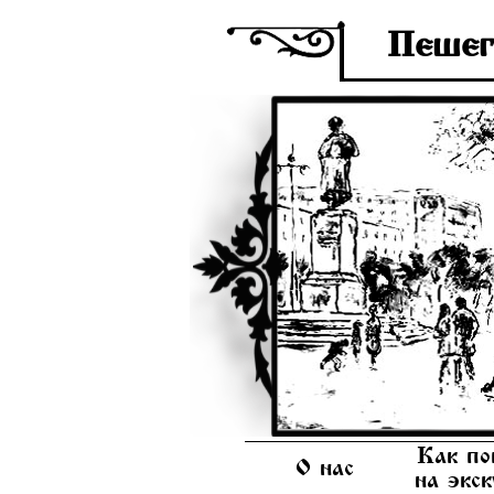
Пешег
Как по
О нас
на экс