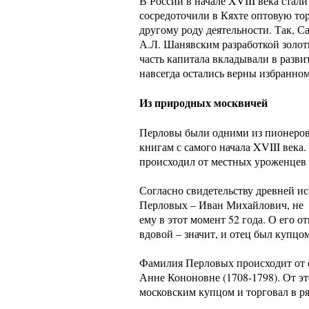
В России в начале XVIII века ста
сосредоточили в Кяхте оптовую то
другому роду деятельности. Так, С
А.Л. Шанявским разработкой золот
часть капитала вкладывали в раз
навсегда остались верны избранно
Из природных москвичей
Перловы были одними из пионеров 
книгам с самого начала XVIII века
происходил от местных уроженцев 
Согласно свидетельству древней и
Перловых – Иван Михайлович, не 
ему в этот момент 52 года. О его 
вдовой – значит, и отец был купцом
Фамилия Перловых происходит от ст
Анне Кононовне (1708-1798). От эт
московским купцом и торговал в р