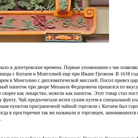
ачало в допетровские времена. Первые упоминания о чае появля
ницы с Китаем и Монголией еще при Иване Грозном. В 1638 год
арем в Монголию с дипломатической миссией. Посол привез ца
овый напиток при дворе Михаила Федоровича пришелся по вкус
и скорее как лекарство, нежели как напиток. Этот товар стал по
 фунту. Чай предпочитали везти сухим путем в специальной упак
вным пунктом приграничной чайной торговли с Китаем был город
огда в просторечии так же называли и торговцев, занимавшихся
м.