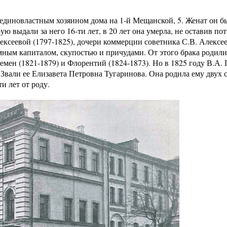
 единовластным хозяином дома на 1-й Мещанской, 5. Женат он б
 выдали за него 16-ти лет, в 20 лет она умерла, не оставив по
ексеевой (1797-1825), дочери коммерции советника С.В. Алексе
мным капиталом, скупостью и причудами. От этого брака родилис
мен (1821-1879) и Флорентий (1824-1873). Но в 1825 году В.А.
Звали ее Елизавета Петровна Тугаринова. Она родила ему двух с
ти лет от роду.