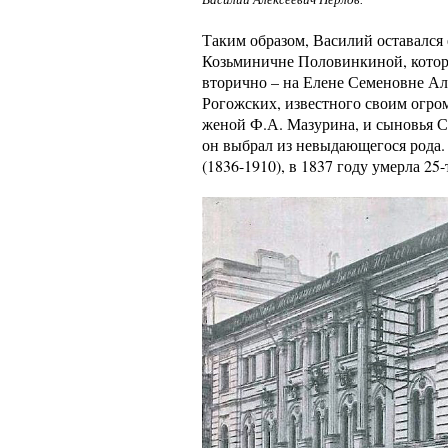
Таким образом, Василий оставался
Козьминичне Половинкиной, которую
вторично – на Елене Семеновне Ал
Рогожских, известного своим огро
женой Ф.А. Мазурина, и сыновья Се
он выбрал из невыдающегося рода. 
(1836-1910), в 1837 году умерла 25-