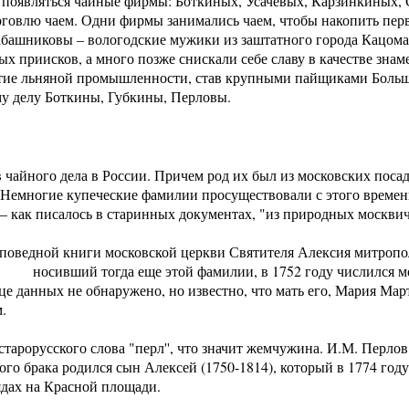
ли появляться чайные фирмы: Боткиных, Усачевых, Карзинкиных
рговлю чаем. Одни фирмы занимались чаем, чтобы накопить пер
абашниковы – вологодские мужики из заштатного города Кацома, 
ых приисков, а много позже снискали себе славу в качестве зн
витие льняной промышленности, став крупными пайщиками Больш
му делу Боткины, Губкины, Перловы.
чайного дела в России. Причем род их был из московских поса
. Немногие купеческие фамилии просуществовали с этого времени
– как писалось в старинных документах, "из природных москвич
споведной книги московской церкви Святителя Алексия митропол
носивший тогда еще этой фамилии, в 1752 году числился мо
отце данных не обнаружено, но известно, что мать его, Мария Ма
.
арорусского слова "перл'', что значит жемчужина. И.М. Перлов
ого брака родился сын Алексей (1750-1814), который в 1774 году
ядах на Красной площади.