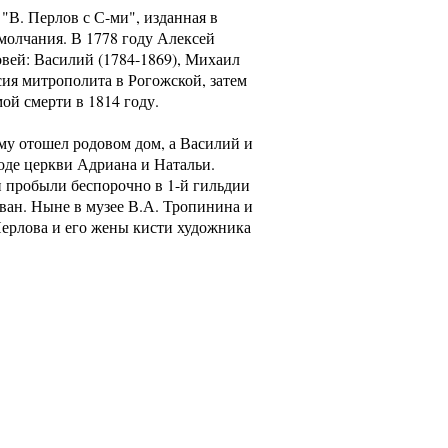
"В. Перлов с С-ми", изданная в
умолчания. В 1778 году Алексей
овей: Василий (1784-1869), Михаил
сия митрополита в Рогожской, затем
мой смерти в 1814 году.
му отошел родовом дом, а Василий и
оде церкви Адриана и Натальи.
и пробыли беспорочно в 1-й гильдии
Иван. Ныне в музее В.А. Тропинина и
Перлова и его жены кисти художника