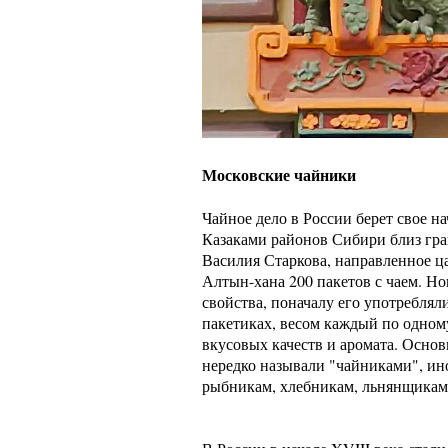
Московские чайники
Чайное дело в России берет свое н
Казаками районов Сибири близ гра
Василия Старкова, направленное ц
Алтын-хана 200 пакетов с чаем. Н
свойства, поначалу его употреблял
пакетиках, весом каждый по одному
вкусовых качеств и аромата. Осно
нередко называли "чайниками", ин
рыбникам, хлебникам, льнянщика