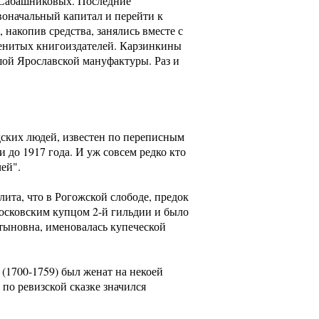
, Сабашниковых. Последние
воначальный капитал и перейти к
накопив средства, занялись вместе с
аменитых книгоиздателей. Карзинкины
ой Ярославской мануфактуры. Раз и
дских людей, известен по переписным
 до 1917 года. И уж совсем редко кто
ей".
ита, что в Рогожской слободе, предок
сковским купцом 2-й гильдии и было
ртыновна, именовалась купеческой
 (1700-1759) был женат на некоей
 по ревизской сказке значился