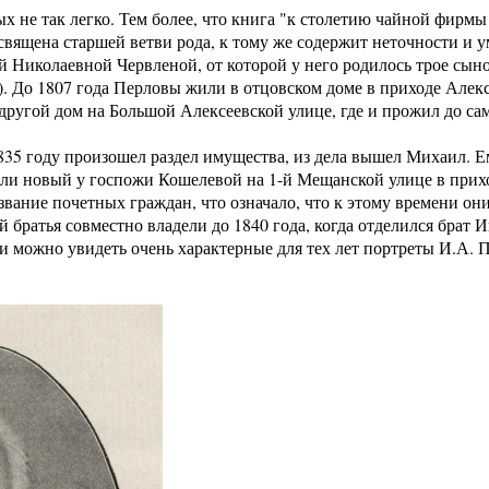
х не так легко. Тем более, что книга "к столетию чайной фирмы 
священа старшей ветви рода, к тому же содержит неточности и 
й Николаевной Червленой, от которой у него родилось трое сын
1). До 1807 года Перловы жили в отцовском доме в приходе Алек
 другой дом на Большой Алексеевской улице, где и прожил до са
1835 году произошел раздел имущества, из дела вышел Михаил. Е
ли новый у госпожи Кошелевой на 1-й Мещанской улице в прих
ание почетных граждан, что означало, что к этому времени он
й братья совместно владели до 1840 года, когда отделился брат 
и можно увидеть очень характерные для тех лет портреты И.А. 