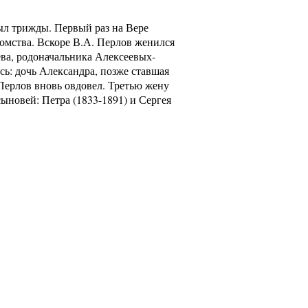
ыл трижды. Первый раз на Вере
томства. Вскоре В.А. Перлов женился
ева, родоначальника Алексеевых-
ь: дочь Александра, позже ставшая
 Перлов вновь овдовел. Третью жену
ыновей: Петра (1833-1891) и Сергея