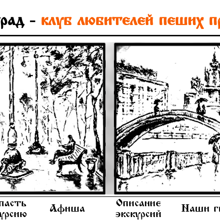
рад -
клуб любителей пеших п
пасть
Описание
Афиша
Наши г
курсию
экскурсий